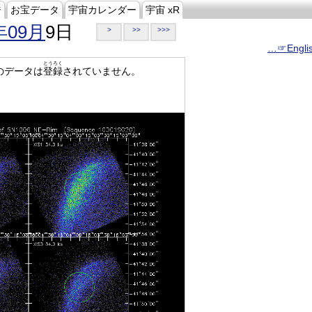
ジ
お宝データ
宇宙カレンダー
宇宙 xR
年09月
9日
>
>>
>>>
…☞Engli
とうろく
のデータは
登録
されていません。