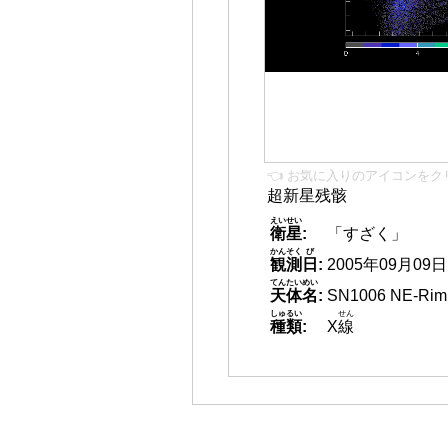
👈 お気に入りのアイコンをク
超新星残骸
えいせい
衛星
:
「すざく」
かんそく
び
観測
日
:
2005年09月09日 0
てんたいめい
天体名
:
SN1006 NE-Rim
しゅるい
せん
種類
:
X
線