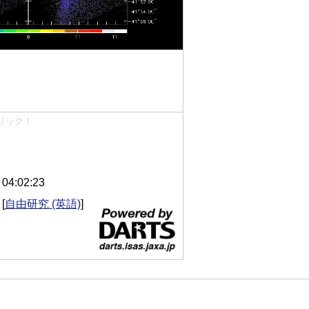
リック！
4:02:23
[
自由研究 (英語)
]