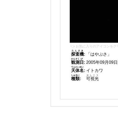
👈 お気に入りのアイコンをク
たんさき
探査機
:
「はやぶさ」
かんそく
び
観測
日
:
2005年09月09日 1
てんたいめい
天体名
:
イトカワ
しゅるい
かしこう
種類
:
可視光