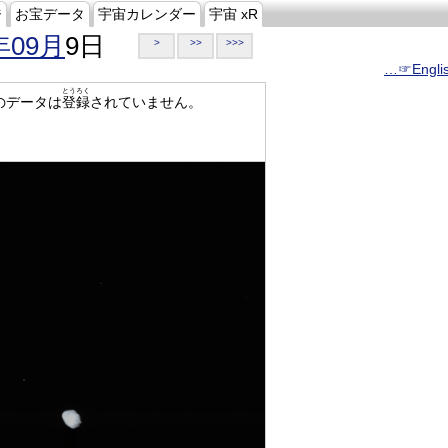
ジ
お宝データ
宇宙カレンダー
宇宙 xR
年09月
9日
>
>>
>>>
…☞Engli
とうろく
のデータは
登録
されていません。