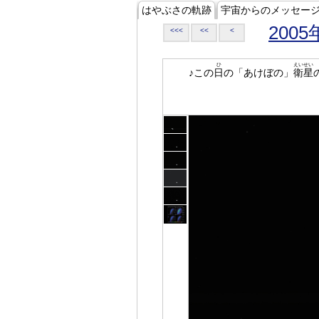
はやぶさの軌跡
宇宙からのメッセー
2005
<<<
<<
<
ひ
えいせい
♪この
日
の「あけぼの」
衛星