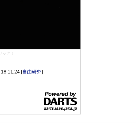
リック！
8:11:24
[
自由研究
]