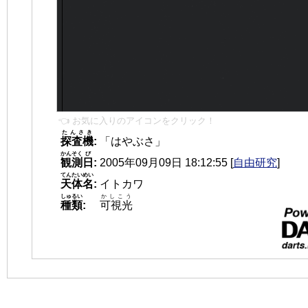
👈 お気に入りのアイコンをクリック！
たんさき
探査機
:
「はやぶさ」
かんそく
び
観測
日
:
2005年09月09日 18:12:55
[
自由研究
]
てんたいめい
天体名
:
イトカワ
しゅるい
かしこう
種類
:
可視光