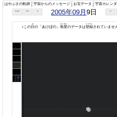
はやぶさの軌跡
宇宙からのメッセージ
お宝データ
宇宙カレンダ
2005年09月
9日
<<<
<<
<
>
ひ
えいせい
とうろく
♪この
日
の「あけぼの」
衛星
のデータは
登録
されていませ