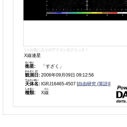
👈 お気に入りのアイコンをクリック！
X線連星
えいせい
衛星
:
「すざく」
かんそく
び
観測
日
:
2006年09月09日 09:12:56
てんたいめい
天体名
:
IGRJ16465-4507
[
自由研究 (英語)
]
しゅるい
せん
種類
:
X
線