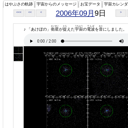
はやぶさの軌跡
宇宙からのメッセージ
お宝データ
宇宙カレンダ
2006年09月
9日
<<<
<<
<
>
えいせい
とら
うちゅう
でんぱ
おと
♪ 「あけぼの」
衛星
が
捉
えた
宇宙
の
電波
を
音
にしました。