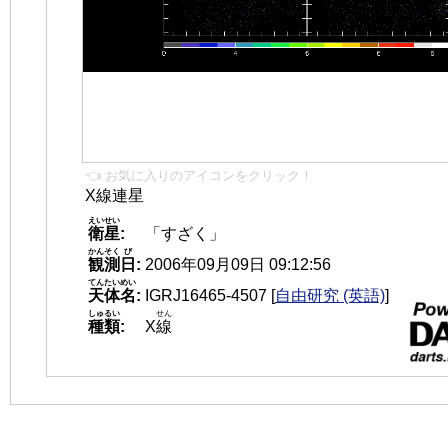
👈 お気に入りのアイコンをクリック！
X線連星
えいせい
衛星
:
「すざく」
かんそく
び
観測
日
:
2006年09月09日 09:12:56
てんたいめい
天体名
:
IGRJ16465-4507
[
自由研究 (英語)
]
しゅるい
せん
種類
:
X
線