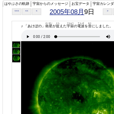
はやぶさの軌跡
宇宙からのメッセージ
お宝データ
宇宙カレンダ
2005年08月
9日
<<<
<<
<
>
えいせい
とら
うちゅう
でんぱ
おと
♪ 「あけぼの」
衛星
が
捉
えた
宇宙
の
電波
を
音
にしました。