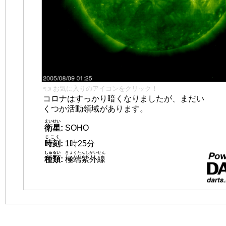
👈 お気に入りのアイコンをクリック！
コロナはすっかり暗くなりましたが、まだい
くつか活動領域があります。
えいせい
衛星
:
SOHO
じこく
時刻
:
1時25分
しゅるい
きょくたんしがいせん
種類
:
極端紫外線