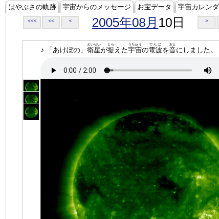
はやぶさの軌跡
宇宙からのメッセージ
お宝データ
宇宙カレンダ
2005年08月
10日
<<<
<<
<
>
えいせい
とら
うちゅう
でんぱ
おと
♪ 「あけぼの」
衛星
が
捉
えた
宇宙
の
電波
を
音
にしました。