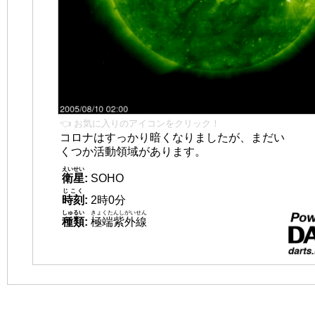
👈 お気に入りのアイコンをクリック！
コロナはすっかり暗くなりましたが、まだい
くつか活動領域があります。
えいせい
衛星
:
SOHO
じこく
時刻
:
2時0分
しゅるい
きょくたんしがいせん
種類
:
極端紫外線