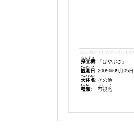
👈 お気に入りのアイコンをク
たんさき
探査機
:
「はやぶさ」
かんそく
び
観測
日
:
2005年09月05日 0
てんたいめい
天体名
:
その他
しゅるい
かしこう
種類
:
可視光