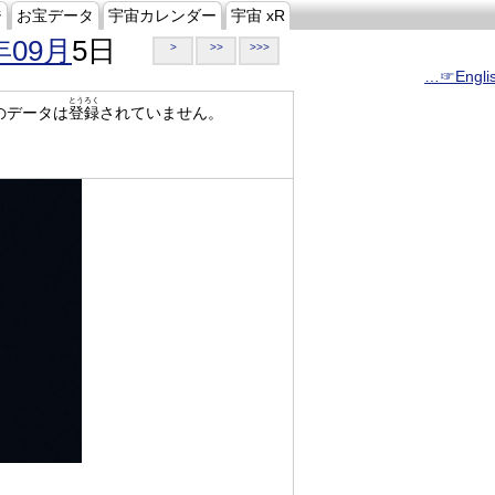
ジ
お宝データ
宇宙カレンダー
宇宙 xR
年09月
5日
>
>>
>>>
…☞Engli
とうろく
のデータは
登録
されていません。