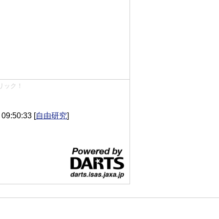
リック！
9:50:33
[
自由研究
]