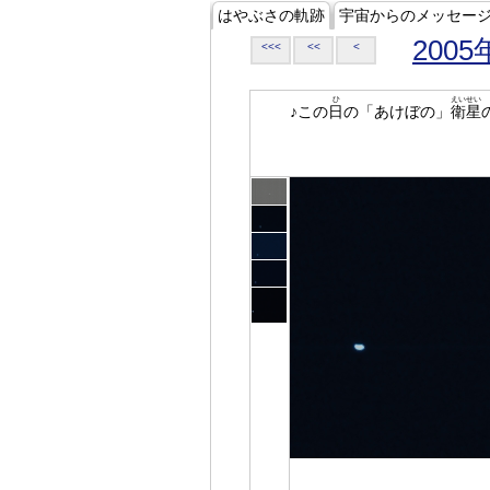
はやぶさの軌跡
宇宙からのメッセー
2005
<<<
<<
<
ひ
えいせい
♪この
日
の「あけぼの」
衛星