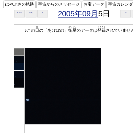
はやぶさの軌跡
宇宙からのメッセージ
お宝データ
宇宙カレンダ
2005年09月
5日
<<<
<<
<
>
ひ
えいせい
とうろく
♪この
日
の「あけぼの」
衛星
のデータは
登録
されていませ