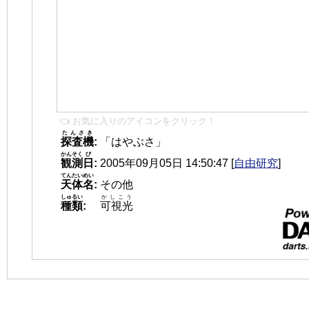
👈 お気に入りのアイコンをクリック！
たんさき
探査機
:
「はやぶさ」
かんそく
び
観測
日
:
2005年09月05日 14:50:47
[
自由研究
]
てんたいめい
天体名
:
その他
しゅるい
かしこう
種類
:
可視光