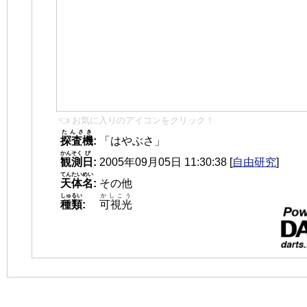
👈 お気に入りのアイコンをクリック！
たんさき
探査機
:
「はやぶさ」
かんそく
び
観測
日
:
2005年09月05日 11:30:38
[
自由研究
]
てんたいめい
天体名
:
その他
しゅるい
かしこう
種類
:
可視光