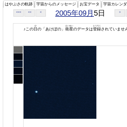
はやぶさの軌跡
宇宙からのメッセージ
お宝データ
宇宙カレンダ
2005年09月
5日
<<<
<<
<
>
ひ
えいせい
とうろく
♪この
日
の「あけぼの」
衛星
のデータは
登録
されていませ