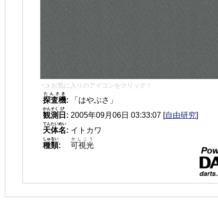
👈 お気に入りのアイコンをクリック！
たんさき
探査機
:
「はやぶさ」
かんそく
び
観測
日
:
2005年09月06日 03:33:07
[
自由研究
]
てんたいめい
天体名
:
イトカワ
しゅるい
かしこう
種類
:
可視光