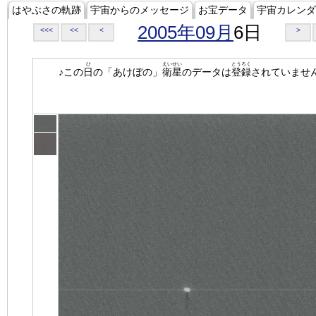
はやぶさの軌跡
宇宙からのメッセージ
お宝データ
宇宙カレンダ
2005年09月
6日
<<<
<<
<
>
ひ
えいせい
とうろく
♪この
日
の「あけぼの」
衛星
のデータは
登録
されていませ