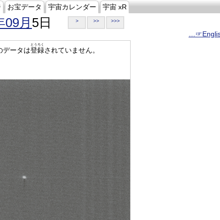
ジ
お宝データ
宇宙カレンダー
宇宙 xR
年09月
5日
>
>>
>>>
…☞Engli
とうろく
のデータは
登録
されていません。