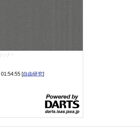
リック！
1:54:55
[
自由研究
]