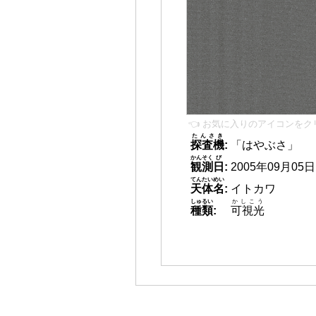
👈 お気に入りのアイコンをク
たんさき
探査機
:
「はやぶさ」
かんそく
び
観測
日
:
2005年09月05日 0
てんたいめい
天体名
:
イトカワ
しゅるい
かしこう
種類
:
可視光