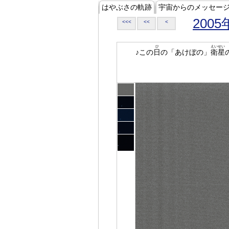
はやぶさの軌跡
宇宙からのメッセー
2005
<<<
<<
<
ひ
えいせい
♪この
日
の「あけぼの」
衛星