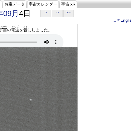
ジ
お宝データ
宇宙カレンダー
宇宙 xR
年09月
4日
>
>>
>>>
…☞Engli
うちゅう
でんぱ
おと
宇宙
の
電波
を
音
にしました。