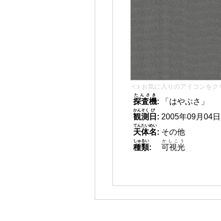
👈 お気に入りのアイコンをク
たんさき
探査機
:
「はやぶさ」
かんそく
び
観測
日
:
2005年09月04日 0
てんたいめい
天体名
:
その他
しゅるい
かしこう
種類
:
可視光