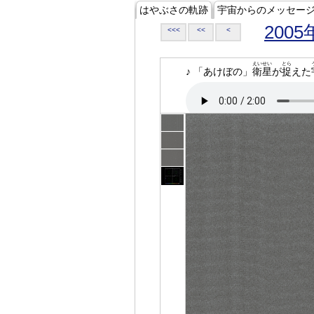
はやぶさの軌跡
宇宙からのメッセー
2005
<<<
<<
<
えいせい
とら
♪ 「あけぼの」
衛星
が
捉
えた