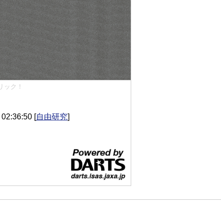
リック！
2:36:50
[
自由研究
]