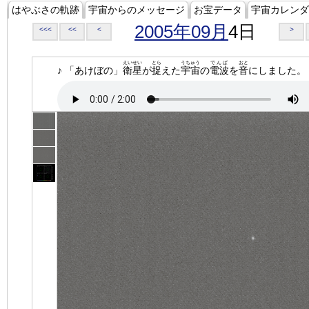
はやぶさの軌跡
宇宙からのメッセージ
お宝データ
宇宙カレンダ
2005年09月
4日
<<<
<<
<
>
えいせい
とら
うちゅう
でんぱ
おと
♪ 「あけぼの」
衛星
が
捉
えた
宇宙
の
電波
を
音
にしました。