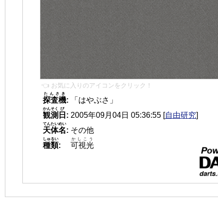
👈 お気に入りのアイコンをクリック！
たんさき
探査機
:
「はやぶさ」
かんそく
び
観測
日
:
2005年09月04日 05:36:55
[
自由研究
]
てんたいめい
天体名
:
その他
しゅるい
かしこう
種類
:
可視光