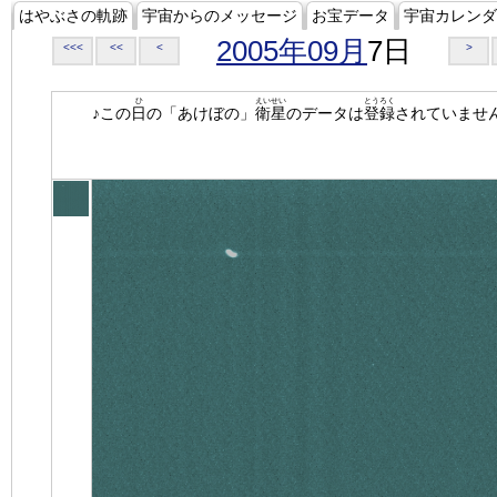
はやぶさの軌跡
宇宙からのメッセージ
お宝データ
宇宙カレンダ
2005年09月
7日
<<<
<<
<
>
ひ
えいせい
とうろく
♪この
日
の「あけぼの」
衛星
のデータは
登録
されていませ