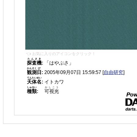
👈 お気に入りのアイコンをクリック！
たんさき
探査機
:
「はやぶさ」
かんそく
び
観測
日
:
2005年09月07日 15:59:57
[
自由研究
]
てんたいめい
天体名
:
イトカワ
しゅるい
かしこう
種類
:
可視光