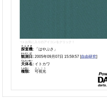
👈 お気に入りのアイコンをクリック！
たんさき
探査機
:
「はやぶさ」
かんそく
び
観測
日
:
2005年09月07日 15:59:57
[
自由研究
]
てんたいめい
天体名
:
イトカワ
しゅるい
かしこう
種類
:
可視光