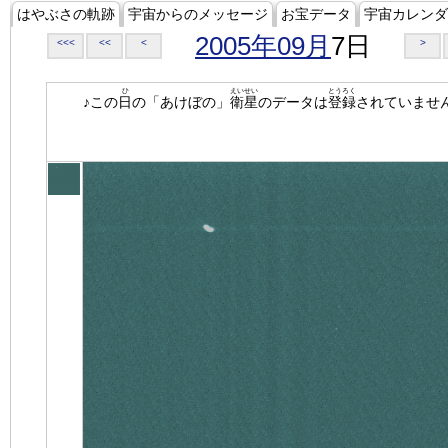
はやぶさの軌跡
宇宙からのメッセージ
お宝データ
宇宙カレンダ
2005年09月
7日
<<<
<<
<
>
ひ
えいせい
とうろく
♪この
日
の「あけぼの」
衛星
のデータは
登録
されていませ