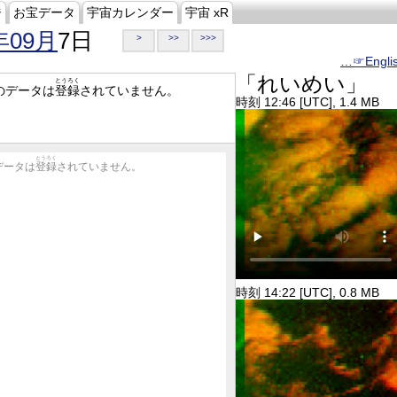
ジ
お宝データ
宇宙カレンダー
宇宙 xR
年09月
7日
>
>>
>>>
…☞Engli
「れいめい」
とうろく
のデータは
登録
されていません。
時刻 12:46 [UTC], 1.4 MB
とうろく
データは
登録
されていません。
時刻 14:22 [UTC], 0.8 MB