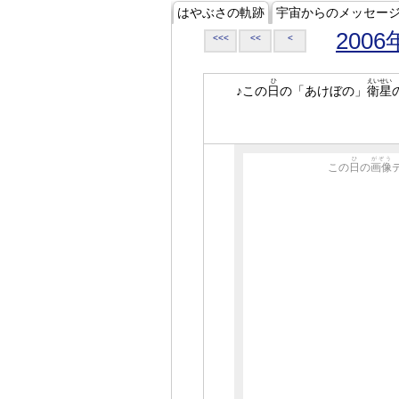
はやぶさの軌跡
宇宙からのメッセー
2006
<<<
<<
<
ひ
えいせい
♪この
日
の「あけぼの」
衛星
ひ
がぞう
この
日
の
画像