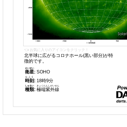
👈 お気に入りのアイコンをクリック！
北半球に広がるコロナホール(黒い部分)が特
徴的です。
えいせい
衛星
:
SOHO
じこく
時刻
:
18時9分
しゅるい
きょくたんしがいせん
種類
:
極端紫外線