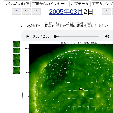
はやぶさの軌跡
宇宙からのメッセージ
お宝データ
宇宙カレンダ
2005年03月
2日
<<<
<<
<
>
えいせい
とら
うちゅう
でんぱ
おと
♪ 「あけぼの」
衛星
が
捉
えた
宇宙
の
電波
を
音
にしました。