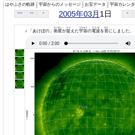
はやぶさの軌跡
宇宙からのメッセージ
お宝データ
宇宙カレンダ
2005年03月
1日
<<<
<<
<
>
えいせい
とら
うちゅう
でんぱ
おと
♪ 「あけぼの」
衛星
が
捉
えた
宇宙
の
電波
を
音
にしました。