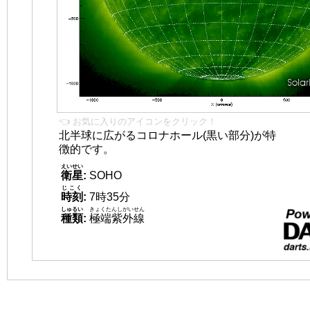
👈 お気に入りのアイコンをクリック！
北半球に広がるコロナホール(黒い部分)が特
徴的です。
えいせい
衛星
:
SOHO
じこく
時刻
:
7時35分
しゅるい
きょくたんしがいせん
種類
:
極端紫外線