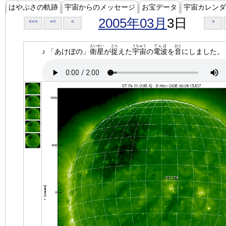
はやぶさの軌跡
宇宙からのメッセージ
お宝データ
宇宙カレンダ
2005年03月
3日
<<<
<<
<
>
えいせい
とら
うちゅう
でんぱ
おと
♪ 「あけぼの」
衛星
が
捉
えた
宇宙
の
電波
を
音
にしました。