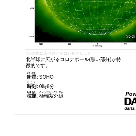
👈 お気に入りのアイコンをクリック！
北半球に広がるコロナホール(黒い部分)が特
徴的です。
えいせい
衛星
:
SOHO
じこく
時刻
:
0時8分
しゅるい
きょくたんしがいせん
種類
:
極端紫外線