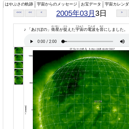
はやぶさの軌跡
宇宙からのメッセージ
お宝データ
宇宙カレンダ
2005年03月
3日
<<<
<<
<
>
えいせい
とら
うちゅう
でんぱ
おと
♪ 「あけぼの」
衛星
が
捉
えた
宇宙
の
電波
を
音
にしました。