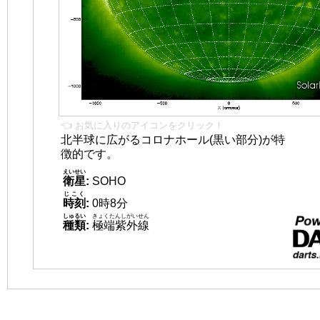
👈 お気に入りのアイコンをクリック！
北半球に広がるコロナホール(黒い部分)が特
徴的です。
えいせい
衛星
:
SOHO
じこく
時刻
:
0時8分
しゅるい
きょくたんしがいせん
種類
:
極端紫外線