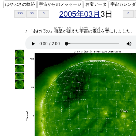
はやぶさの軌跡
宇宙からのメッセージ
お宝データ
宇宙カレンダ
2005年03月
3日
<<<
<<
<
>
えいせい
とら
うちゅう
でんぱ
おと
♪ 「あけぼの」
衛星
が
捉
えた
宇宙
の
電波
を
音
にしました。