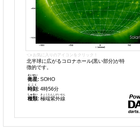
👈 お気に入りのアイコンをクリック！
北半球に広がるコロナホール(黒い部分)が特
徴的です。
えいせい
衛星
:
SOHO
じこく
時刻
:
4時56分
しゅるい
きょくたんしがいせん
種類
:
極端紫外線