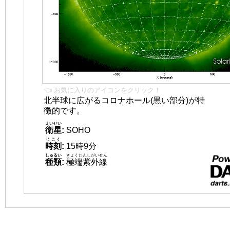
👈 お気に入りのアイコンをクリック！
北半球に広がるコロナホール(黒い部分)が特
徴的です。
えいせい
衛星
:
SOHO
じこく
時刻
:
15時9分
しゅるい
きょくたんしがいせん
種類
:
極端紫外線