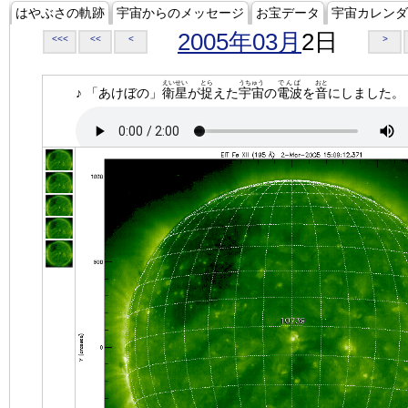
はやぶさの軌跡
宇宙からのメッセージ
お宝データ
宇宙カレンダ
2005年03月
2日
<<<
<<
<
>
えいせい
とら
うちゅう
でんぱ
おと
♪ 「あけぼの」
衛星
が
捉
えた
宇宙
の
電波
を
音
にしました。