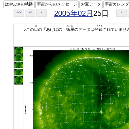
はやぶさの軌跡
宇宙からのメッセージ
お宝データ
宇宙カレンダ
2005年02月
25日
<<<
<<
<
>
ひ
えいせい
とうろく
♪この
日
の「あけぼの」
衛星
のデータは
登録
されていませ