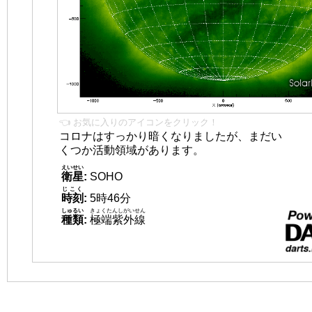
👈 お気に入りのアイコンをクリック！
コロナはすっかり暗くなりましたが、まだい
くつか活動領域があります。
えいせい
衛星
:
SOHO
じこく
時刻
:
5時46分
しゅるい
きょくたんしがいせん
種類
:
極端紫外線