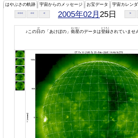
はやぶさの軌跡
宇宙からのメッセージ
お宝データ
宇宙カレンダ
2005年02月
25日
<<<
<<
<
>
ひ
えいせい
とうろく
♪この
日
の「あけぼの」
衛星
のデータは
登録
されていませ