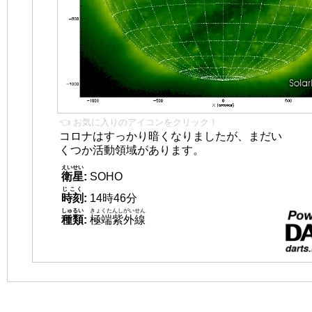
👈 お気に入りのアイコンをクリック！
コロナはすっかり暗くなりましたが、まだい
くつか活動領域があります。
えいせい
衛星
:
SOHO
じこく
時刻
:
14時46分
しゅるい
きょくたんしがいせん
種類
:
極端紫外線