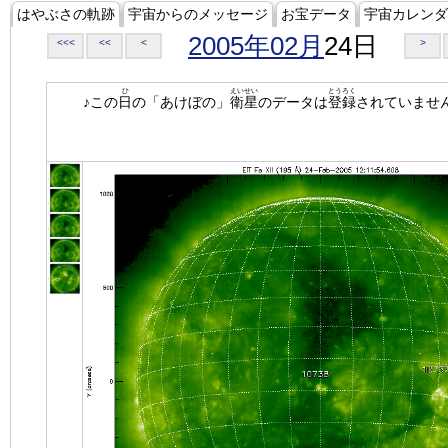
はやぶさの軌跡
宇宙からのメッセージ
お宝データ
宇宙カレンダ
2005年02月
24日
<<<
<<
<
>
ひ
えいせい
とうろく
♪この
日
の「あけぼの」
衛星
のデータは
登録
されていませ