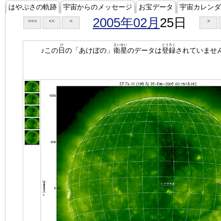
はやぶさの軌跡
宇宙からのメッセージ
お宝データ
宇宙カレンダ
2005年02月
25日
<<<
<<
<
>
ひ
えいせい
とうろく
♪この
日
の「あけぼの」
衛星
のデータは
登録
されていませ