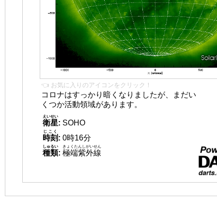
👈 お気に入りのアイコンをクリック！
コロナはすっかり暗くなりましたが、まだい
くつか活動領域があります。
えいせい
衛星
:
SOHO
じこく
時刻
:
0時16分
しゅるい
きょくたんしがいせん
種類
:
極端紫外線