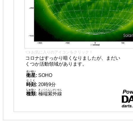
👈 お気に入りのアイコンをクリック！
コロナはすっかり暗くなりましたが、まだい
くつか活動領域があります。
えいせい
衛星
:
SOHO
じこく
時刻
:
20時9分
しゅるい
きょくたんしがいせん
種類
:
極端紫外線