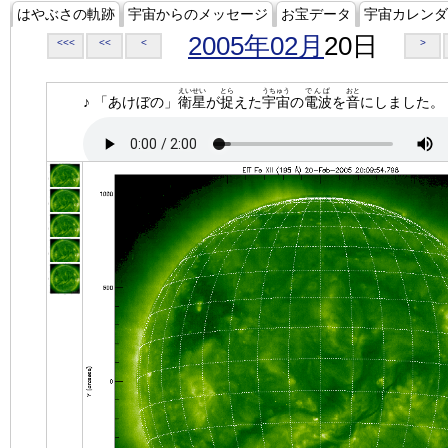
はやぶさの軌跡
宇宙からのメッセージ
お宝データ
宇宙カレンダ
2005年02月
20日
<<<
<<
<
>
えいせい
とら
うちゅう
でんぱ
おと
♪ 「あけぼの」
衛星
が
捉
えた
宇宙
の
電波
を
音
にしました。