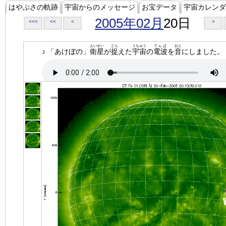
はやぶさの軌跡
宇宙からのメッセージ
お宝データ
宇宙カレンダ
2005年02月
20日
<<<
<<
<
>
えいせい
とら
うちゅう
でんぱ
おと
♪ 「あけぼの」
衛星
が
捉
えた
宇宙
の
電波
を
音
にしました。