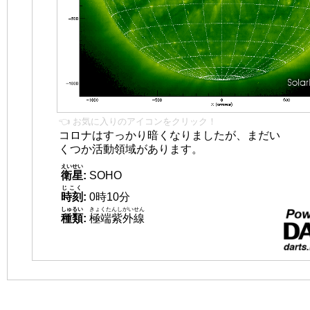
👈 お気に入りのアイコンをクリック！
コロナはすっかり暗くなりましたが、まだい
くつか活動領域があります。
えいせい
衛星
:
SOHO
じこく
時刻
:
0時10分
しゅるい
きょくたんしがいせん
種類
:
極端紫外線