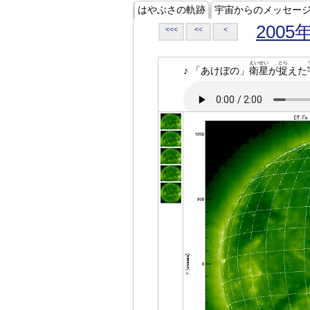
はやぶさの軌跡
宇宙からのメッセー
2005
<<<
<<
<
えいせい
とら
♪ 「あけぼの」
衛星
が
捉
えた