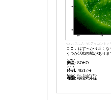
👈 お気に入りのアイコンをク
コロナはすっかり暗くな
くつか活動領域がありま
えいせい
衛星
:
SOHO
じこく
時刻
:
7時12分
しゅるい
きょくたんしがいせん
種類
:
極端紫外線