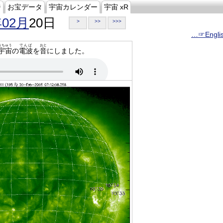
ジ
お宝データ
宇宙カレンダー
宇宙 xR
年02月
20日
>
>>
>>>
…☞Engli
うちゅう
でんぱ
おと
宇宙
の
電波
を
音
にしました。