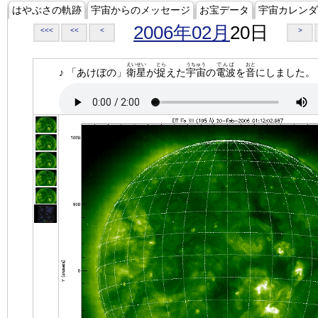
はやぶさの軌跡
宇宙からのメッセージ
お宝データ
宇宙カレンダ
2006年02月
20日
<<<
<<
<
>
えいせい
とら
うちゅう
でんぱ
おと
♪ 「あけぼの」
衛星
が
捉
えた
宇宙
の
電波
を
音
にしました。