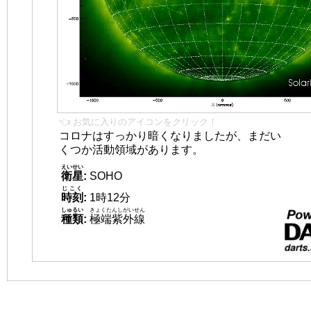
👈 お気に入りのアイコンをクリック！
コロナはすっかり暗くなりましたが、まだい
くつか活動領域があります。
えいせい
衛星
:
SOHO
じこく
時刻
:
1時12分
しゅるい
きょくたんしがいせん
種類
:
極端紫外線