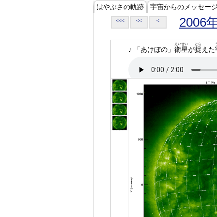
はやぶさの軌跡
宇宙からのメッセー
2006
<<<
<<
<
えいせい
とら
♪ 「あけぼの」
衛星
が
捉
えた