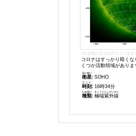
👈 お気に入りのアイコンをク
コロナはすっかり暗くな
くつか活動領域がありま
えいせい
衛星
:
SOHO
じこく
時刻
:
16時34分
しゅるい
きょくたんしがいせん
種類
:
極端紫外線