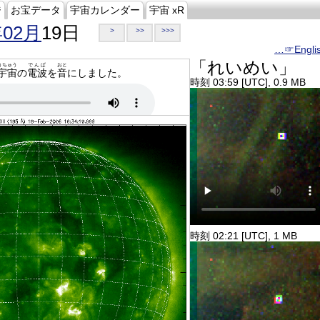
ジ
お宝データ
宇宙カレンダー
宇宙 xR
年02月
19日
>
>>
>>>
…☞Engli
「れいめい」
うちゅう
でんぱ
おと
宇宙
の
電波
を
音
にしました。
時刻 03:59 [UTC], 0.9 MB
時刻 02:21 [UTC], 1 MB