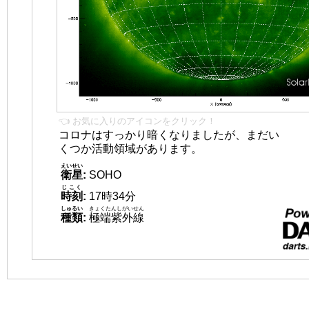
👈 お気に入りのアイコンをクリック！
コロナはすっかり暗くなりましたが、まだい
くつか活動領域があります。
えいせい
衛星
:
SOHO
じこく
時刻
:
17時34分
しゅるい
きょくたんしがいせん
種類
:
極端紫外線