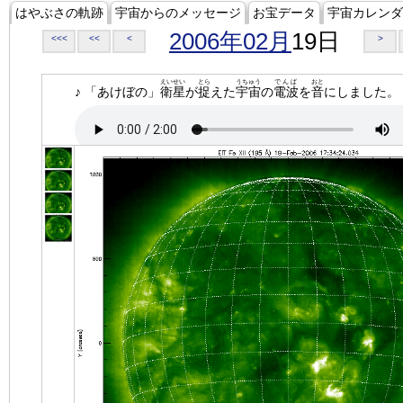
はやぶさの軌跡
宇宙からのメッセージ
お宝データ
宇宙カレンダ
2006年02月
19日
<<<
<<
<
>
えいせい
とら
うちゅう
でんぱ
おと
♪ 「あけぼの」
衛星
が
捉
えた
宇宙
の
電波
を
音
にしました。