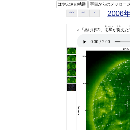
はやぶさの軌跡
宇宙からのメッセー
2006
<<<
<<
<
えいせい
とら
♪ 「あけぼの」
衛星
が
捉
えた