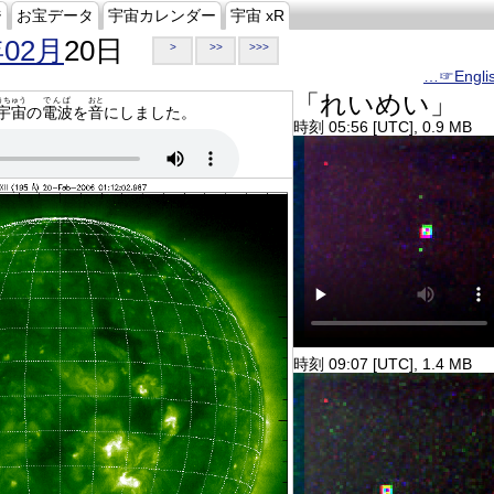
ジ
お宝データ
宇宙カレンダー
宇宙 xR
年02月
20日
>
>>
>>>
…☞Engli
「れいめい」
うちゅう
でんぱ
おと
宇宙
の
電波
を
音
にしました。
時刻 05:56 [UTC], 0.9 MB
時刻 09:07 [UTC], 1.4 MB