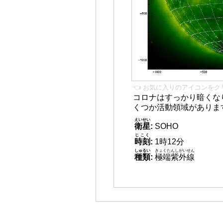
👈 お気に入りのアイコンをク
コロナはすっかり暗くな
くつか活動領域がありま
えいせい
衛星
:
SOHO
じこく
時刻
:
1時12分
しゅるい
きょくたんしがいせん
種類
:
極端紫外線