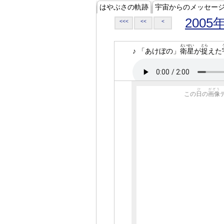
はやぶさの軌跡
宇宙からのメッセー
2005
<<<
<<
<
えいせい
とら
♪ 「あけぼの」
衛星
が
捉
えた
ひ
がぞう
この
日
の
画像