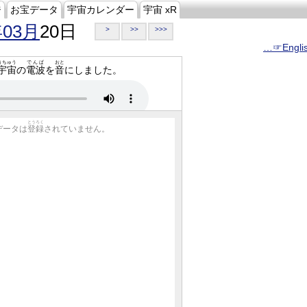
ジ
お宝データ
宇宙カレンダー
宇宙 xR
年03月
20日
>
>>
>>>
…☞Engli
うちゅう
でんぱ
おと
宇宙
の
電波
を
音
にしました。
とうろく
データは
登録
されていません。