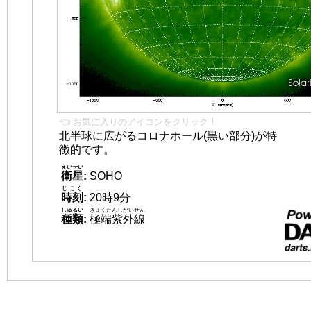
👈 お気に入りのアイコンをクリック！
北半球に広がるコロナホール(黒い部分)が特
徴的です。
えいせい
衛星
:
SOHO
じこく
時刻
:
20時9分
しゅるい
きょくたんしがいせん
種類
:
極端紫外線