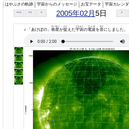
はやぶさの軌跡
宇宙からのメッセージ
お宝データ
宇宙カレンダ
2005年02月
5日
<<<
<<
<
>
えいせい
とら
うちゅう
でんぱ
おと
♪ 「あけぼの」
衛星
が
捉
えた
宇宙
の
電波
を
音
にしました。