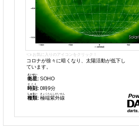
👈 お気に入りのアイコンをクリック！
コロナが徐々に暗くなり、太陽活動が低下し
ています。
えいせい
衛星
:
SOHO
じこく
時刻
:
0時9分
しゅるい
きょくたんしがいせん
種類
:
極端紫外線