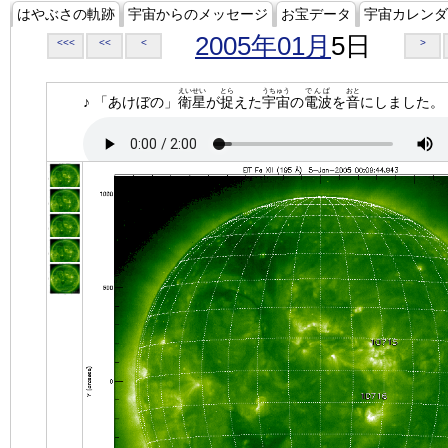
はやぶさの軌跡
宇宙からのメッセージ
お宝データ
宇宙カレンダ
2005年01月
5日
<<<
<<
<
>
えいせい
とら
うちゅう
でんぱ
おと
♪ 「あけぼの」
衛星
が
捉
えた
宇宙
の
電波
を
音
にしました。