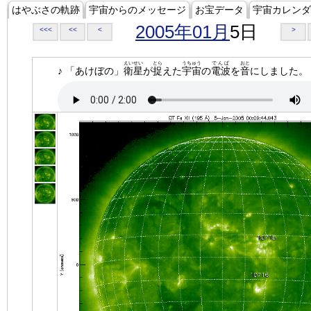
はやぶさの軌跡
宇宙からのメッセージ
お宝データ
宇宙カレンダ
2005年01月
5日
<<<
<<
<
>
えいせい
とら
うちゅう
でんぱ
おと
♪ 「あけぼの」
衛星
が
捉
えた
宇宙
の
電波
を
音
にしました。