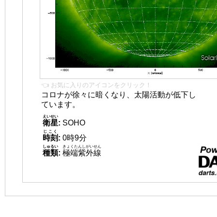
👈 お気に入りのアイコンをクリック！
コロナが徐々に暗くなり、太陽活動が低下し
ています。
えいせい
衛星
:
SOHO
じこく
時刻
:
0時9分
しゅるい
きょくたんしがいせん
種類
:
極端紫外線