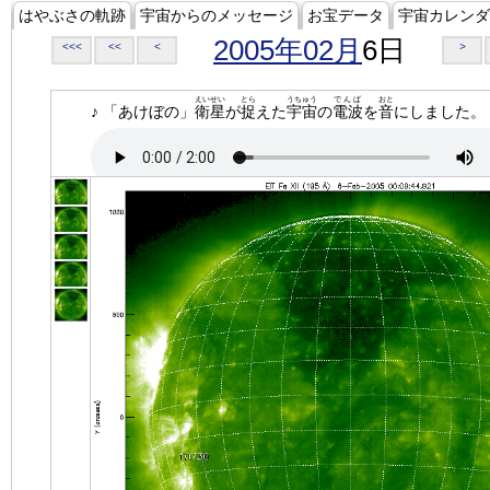
はやぶさの軌跡
宇宙からのメッセージ
お宝データ
宇宙カレンダ
2005年02月
6日
<<<
<<
<
>
えいせい
とら
うちゅう
でんぱ
おと
♪ 「あけぼの」
衛星
が
捉
えた
宇宙
の
電波
を
音
にしました。