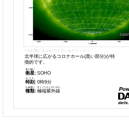
👈 お気に入りのアイコンをクリック！
北半球に広がるコロナホール(黒い部分)が特
徴的です。
えいせい
衛星
:
SOHO
じこく
時刻
:
0時9分
しゅるい
きょくたんしがいせん
種類
:
極端紫外線