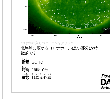
👈 お気に入りのアイコンをクリック！
北半球に広がるコロナホール(黒い部分)が特
徴的です。
えいせい
衛星
:
SOHO
じこく
時刻
:
19時10分
しゅるい
きょくたんしがいせん
種類
:
極端紫外線