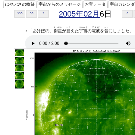
はやぶさの軌跡
宇宙からのメッセージ
お宝データ
宇宙カレンダ
2005年02月
6日
<<<
<<
<
>
えいせい
とら
うちゅう
でんぱ
おと
♪ 「あけぼの」
衛星
が
捉
えた
宇宙
の
電波
を
音
にしました。