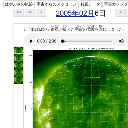
はやぶさの軌跡
宇宙からのメッセージ
お宝データ
宇宙カレンダ
2005年02月
6日
<<<
<<
<
>
えいせい
とら
うちゅう
でんぱ
おと
♪ 「あけぼの」
衛星
が
捉
えた
宇宙
の
電波
を
音
にしました。