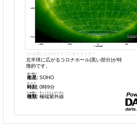
👈 お気に入りのアイコンをクリック！
北半球に広がるコロナホール(黒い部分)が特
徴的です。
えいせい
衛星
:
SOHO
じこく
時刻
:
0時9分
しゅるい
きょくたんしがいせん
種類
:
極端紫外線