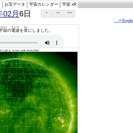
ジ
お宝データ
宇宙カレンダー
宇宙 xR
年02月
6日
>
>>
>>>
…☞Engli
うちゅう
でんぱ
おと
宇宙
の
電波
を
音
にしました。