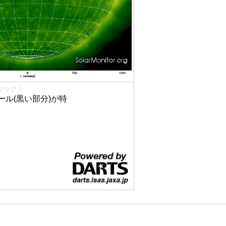
リック！
ル(黒い部分)が特