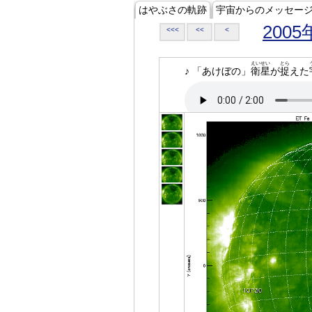
はやぶさの軌跡
宇宙からのメッセー
2005
<<<
<<
<
えいせい
とら
♪ 「あけぼの」
衛星
が
捉
えた