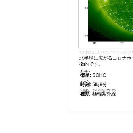
👈 お気に入りのアイコンをク
北半球に広がるコロナホー
徴的です。
えいせい
衛星
:
SOHO
じこく
時刻
:
5時9分
しゅるい
きょくたんしがいせん
種類
:
極端紫外線