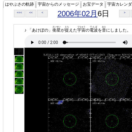
はやぶさの軌跡
宇宙からのメッセージ
お宝データ
宇宙カレンダ
2006年02月
6日
<<<
<<
<
>
えいせい
とら
うちゅう
でんぱ
おと
♪ 「あけぼの」
衛星
が
捉
えた
宇宙
の
電波
を
音
にしました。