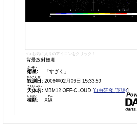
👈 お気に入りのアイコンをクリック！
背景放射観測
えいせい
衛星
:
「すざく」
かんそく
び
観測
日
:
2006年02月06日 15:33:59
てんたいめい
天体名
:
MBM12 OFF-CLOUD
[
自由研究 (英語)
]
しゅるい
せん
種類
:
X
線