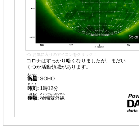
👈 お気に入りのアイコンをクリック！
コロナはすっかり暗くなりましたが、まだい
くつか活動領域があります。
えいせい
衛星
:
SOHO
じこく
時刻
:
1時12分
しゅるい
きょくたんしがいせん
種類
:
極端紫外線