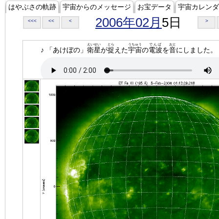
はやぶさの軌跡
宇宙からのメッセージ
お宝データ
宇宙カレンダ
2006年02月
5日
<<<
<<
<
>
えいせい
とら
うちゅう
でんぱ
おと
♪ 「あけぼの」
衛星
が
捉
えた
宇宙
の
電波
を
音
にしました。