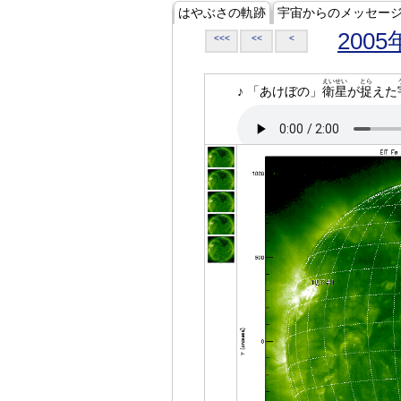
はやぶさの軌跡
宇宙からのメッセー
2005
<<<
<<
<
えいせい
とら
♪ 「あけぼの」
衛星
が
捉
えた