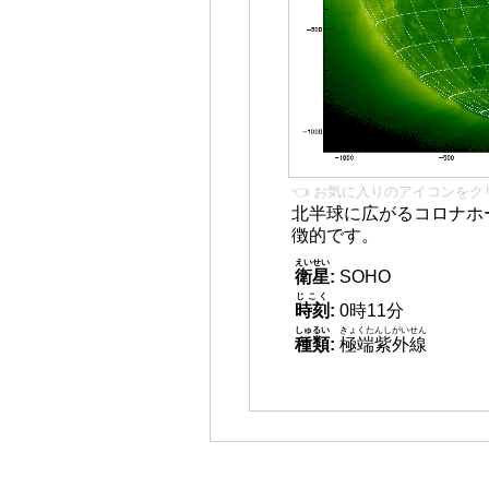
👈 お気に入りのアイコンをク
北半球に広がるコロナホー
徴的です。
えいせい
衛星
:
SOHO
じこく
時刻
:
0時11分
しゅるい
きょくたんしがいせん
種類
:
極端紫外線