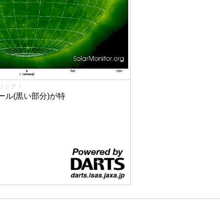
リック！
ル(黒い部分)が特