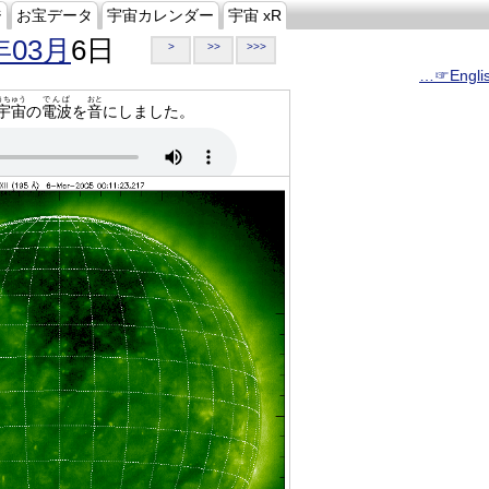
ジ
お宝データ
宇宙カレンダー
宇宙 xR
年03月
6日
>
>>
>>>
…☞Engli
うちゅう
でんぱ
おと
宇宙
の
電波
を
音
にしました。