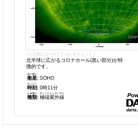
👈 お気に入りのアイコンをクリック！
北半球に広がるコロナホール(黒い部分)が特
徴的です。
えいせい
衛星
:
SOHO
じこく
時刻
:
0時11分
しゅるい
きょくたんしがいせん
種類
:
極端紫外線