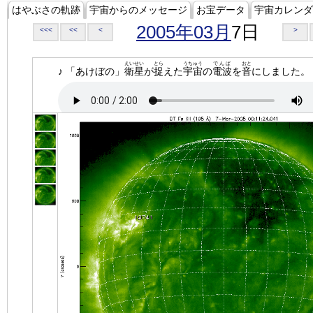
はやぶさの軌跡
宇宙からのメッセージ
お宝データ
宇宙カレンダ
2005年03月
7日
<<<
<<
<
>
えいせい
とら
うちゅう
でんぱ
おと
♪ 「あけぼの」
衛星
が
捉
えた
宇宙
の
電波
を
音
にしました。