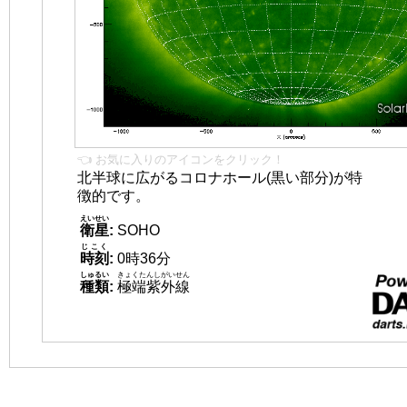
👈 お気に入りのアイコンをクリック！
北半球に広がるコロナホール(黒い部分)が特
徴的です。
えいせい
衛星
:
SOHO
じこく
時刻
:
0時36分
しゅるい
きょくたんしがいせん
種類
:
極端紫外線