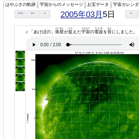
はやぶさの軌跡
宇宙からのメッセージ
お宝データ
宇宙カレンダ
2005年03月
5日
<<<
<<
<
>
えいせい
とら
うちゅう
でんぱ
おと
♪ 「あけぼの」
衛星
が
捉
えた
宇宙
の
電波
を
音
にしました。