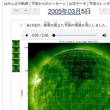
はやぶさの軌跡
宇宙からのメッセージ
お宝データ
宇宙カレンダ
2005年03月
5日
<<<
<<
<
>
えいせい
とら
うちゅう
でんぱ
おと
♪ 「あけぼの」
衛星
が
捉
えた
宇宙
の
電波
を
音
にしました。