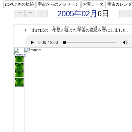
はやぶさの軌跡
宇宙からのメッセージ
お宝データ
宇宙カレンダ
2005年02月
6日
<<<
<<
<
>
えいせい
とら
うちゅう
でんぱ
おと
♪ 「あけぼの」
衛星
が
捉
えた
宇宙
の
電波
を
音
にしました。