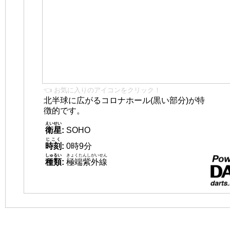
👈 お気に入りのアイコンをクリック！
北半球に広がるコロナホール(黒い部分)が特
徴的です。
えいせい
衛星
:
SOHO
じこく
時刻
:
0時9分
しゅるい
きょくたんしがいせん
種類
:
極端紫外線