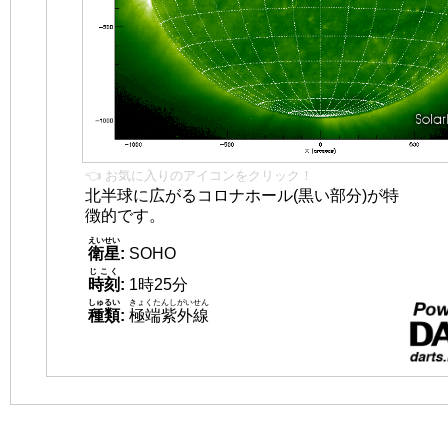
👈 お気に入りのアイコンをクリック！
北半球に広がるコロナホール(黒い部分)が特
徴的です。
えいせい
衛星
:
SOHO
じこく
時刻
:
1時25分
しゅるい
きょくたんしがいせん
種類
:
極端紫外線